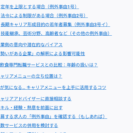
定年を上限とする場合（例外事由1号）
法令による制限がある場合（例外事由2号）
長期キャリア形成目的の若年者募集（例外事由3号イ）
技能継承、芸術分野、高齢者など（その他の例外事由）
企業側の意向や潜在的なバイアス
「勢いがある企業」の解釈による影響可能性
飲食専門転職サービスとの比較：年齢の扱いは？
キャリアメニューの立ち位置は？
が気になる… キャリアメニューを上手に活用するコツ
キャリアアドバイザーに直接相談する
スキル・経験・熱意を前面に出す
応募する求人の「例外事由」を確認する（もしあれば）
複数サービスの併用を検討する