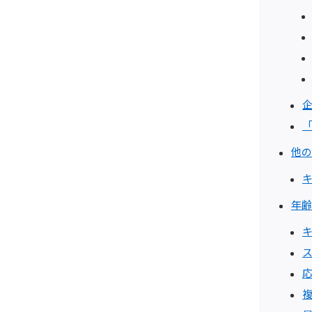
他の
年齢