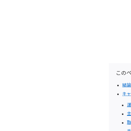
この
結論
キャ